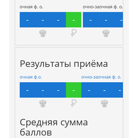
очная ф. о.
очно-заочная ф. о.
-
-
-
-
-
-
-
-
Результаты приёма
очная ф.о.
очно-заочная ф. о.
-
-
-
-
-
-
-
-
Средняя сумма
баллов