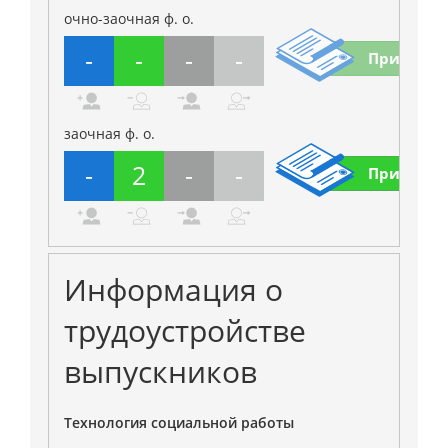
очно-заочная ф. о.
-
-
-
-
Приказы
заочная ф. о.
-
2
-
-
Приказы
Информация о
трудоустройстве
выпускников
Технология социальной работы