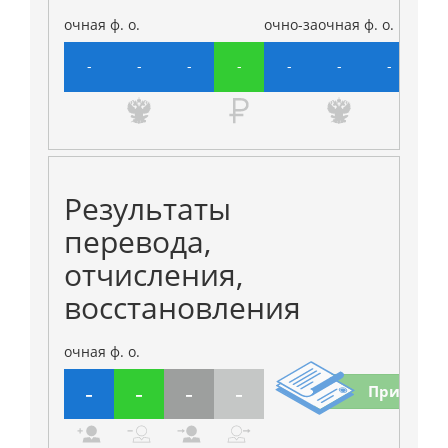
очная ф. о.
очно-заочная ф. о.
-
-
-
-
-
-
-
-
Результаты
перевода,
отчисления,
восстановления
очная ф. о.
-
-
-
-
Приказы