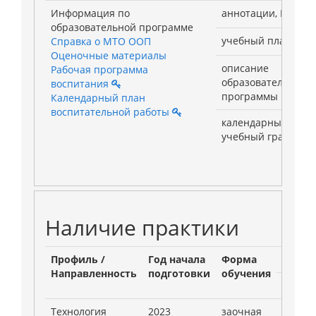
Информация по
аннотации, РПД
образовательной программе
учебный план
Справка о МТО ООП
Оценочные материалы
описание
Рабочая программа
образовательной
воспитания
программы
Календарный план
воспитательной работы
календарный
учебный график
Наличие практики
Профиль /
Год начала
Форма
Наличи
Направленность
подготовки
обучения
Учебн
Технология
2023
заочная
3