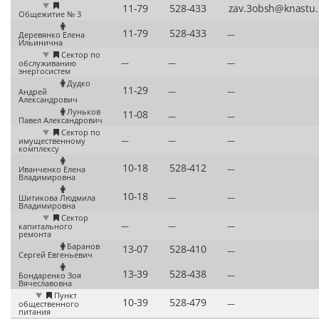
Общежитие № 3
—
Деревянко Елена
Ильинична
Сектор по
—
—
—
обслуживанию
энергосистем
Дудко
—
—
Андрей
Александрович
Луньков
—
—
Павел Александрович
Сектор по
—
—
—
имущественному
комплексу
—
Иванченко Елена
Владимировна
—
—
Шитикова Людмила
Владимировна
Сектор
—
—
—
капитального
ремонта
Баранов
—
Сергей Евгеньевич
—
Бондаренко Зоя
Вячеславовна
Пункт
—
общественного
питания