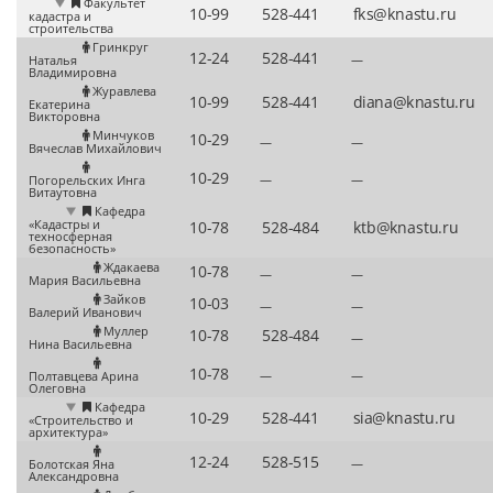
Факультет
кадастра и
строительства
Гринкруг
—
Наталья
Владимировна
Журавлева
Екатерина
Викторовна
Минчуков
—
—
Вячеслав Михайлович
—
—
Погорельских Инга
Витаутовна
Кафедра
«Кадастры и
техносферная
безопасность»
Ждакаева
—
—
Мария Васильевна
Зайков
—
—
Валерий Иванович
Муллер
—
Нина Васильевна
—
—
Полтавцева Арина
Олеговна
Кафедра
«Строительство и
архитектура»
—
Болотская Яна
Александровна