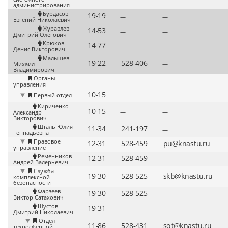
администрирования
Бурдасов
—
—
Евгений Николаевич
Журавлев
—
—
Дмитрий Олегович
Крюков
—
—
Денис Викторович
Малышев
—
Михаил
Владимирович
Органы
—
—
—
управления
Первый отдел
—
—
Кириченко
—
—
Александр
Викторович
Шталь Юлия
—
Геннадьевна
Правовое
управление
Ременников
—
Андрей Валерьевич
Служба
комплексной
безопасности
Фарзеев
—
Виктор Сатахович
Шустов
—
—
Дмитрий Николаевич
Отдел
техносферной