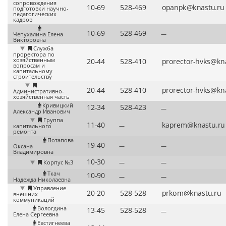
сопровождения
подготовки научно-
педагогических
кадров
—
Чепухалина Елена
Викторовна
Служба
проректора по
хозяйственным
вопросам и
капитальному
строительству
Административно-
хозяйственная часть
Кривицкий
—
Александр Иванович
Группа
—
капитального
ремонта
Потапова
—
—
Оксана
Владимировна
Корпус №3
—
—
Ткач
—
—
Надежда Николаевна
Управление
внешних
коммуникаций
Вологдина
—
Елена Сергеевна
Евстигнеева