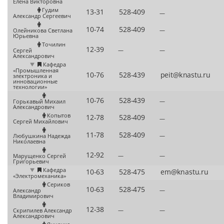
Елена Викторовна
Гудим
—
Александр Сергеевич
—
Олейникова Светлана
Юрьевна
Точилин
—
—
Сергей
Александрович
Кафедра
«Промышленная
электроника и
инновационные
технологии»
—
Горькавый Михаил
Александрович
Копытов
—
Сергей Михайлович
—
Любушкина Надежда
Николаевна
—
—
Марущенко Сергей
Григорьевич
Кафедра
«Электромеханика»
Сериков
—
Александр
Владимирович
—
—
Скрипилев Александр
Александрович