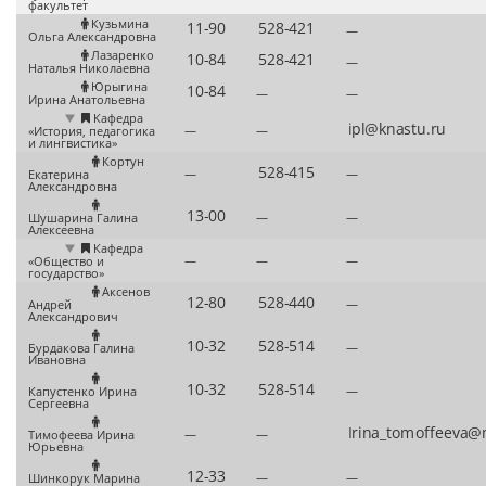
факультет
Кузьмина
—
Ольга Александровна
Лазаренко
—
Наталья Николаевна
Юрыгина
—
—
Ирина Анатольевна
Кафедра
—
—
«История, педагогика
и лингвистика»
Кортун
—
—
Екатерина
Александровна
—
—
Шушарина Галина
Алексеевна
Кафедра
—
—
—
«Общество и
государство»
Аксенов
—
Андрей
Александрович
—
Бурдакова Галина
Ивановна
—
Капустенко Ирина
Сергеевна
—
—
Тимофеева Ирина
Юрьевна
—
—
Шинкорук Марина