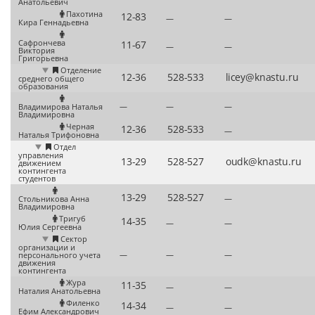
Анатольевич
Пахотина
—
—
Кира Геннадьевна
Сафрончева
—
—
Виктория
Григорьевна
Отделение
среднего общего
образования
—
—
—
Владимирова Наталья
Владимировна
Черная
—
Наталья Трифоновна
Отдел
управления
движением
контингента
студентов
—
Стольникова Анна
Владимировна
Тригуб
—
—
Юлия Сергеевна
Сектор
организации и
—
—
—
персонального учета
движения
контингента
Жура
—
—
Наталия Анатольевна
Филенко
—
—
Ефим Александрович