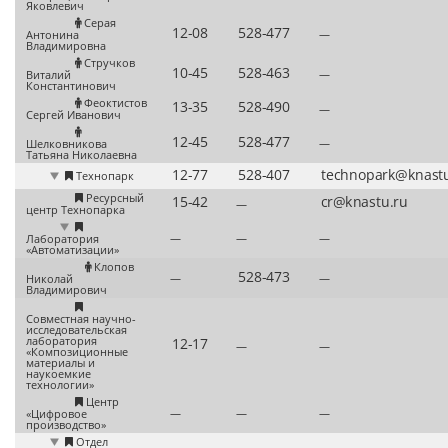
Яковлевич
Серая
—
Антонина
Владимировна
Стручков
—
Виталий
Константинович
Феоктистов
—
Сергей Иванович
—
Шелковникова
Татьяна Николаевна
Технопарк
Ресурсный
—
центр Технопарка
—
—
—
Лаборатория
«Автоматизации»
Клопов
—
—
Николай
Владимирович
Совместная научно-
исследовательская
лаборатория
—
—
«Композиционные
материалы и
наукоемкие
технологии»
Центр
—
—
—
«Цифровое
производство»
Отдел