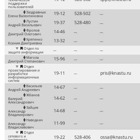
поддержки
пользователей
Заздравных
—
Елена Валентиновна
Лустин
—
Андрей Васильевич
Фролов
—
—
Дмитрий Олегович
Хряпенко
—
—
Ксения Дмитриевна
Отдел по
—
—
—
защите информации
Магола
—
—
Дмитрий Степанович
Отдел
проектирования и
—
разработки
информационных
систем
Васильев
—
—
Андрей Андреевич
Жбанов
—
—
Валерий
Александрович
Зайцев
—
—
Александр
Владимирович
Наводкин
—
—
Александр
Владиславович
Отдел
сетевого и
системного