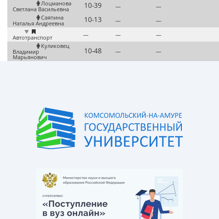
Лоцманова
—
—
Светлана Васильевна
Саяпина
—
—
Наталья Андреевна
—
—
—
Автотранспорт
Куликовец
—
—
Владимир
Марьянович