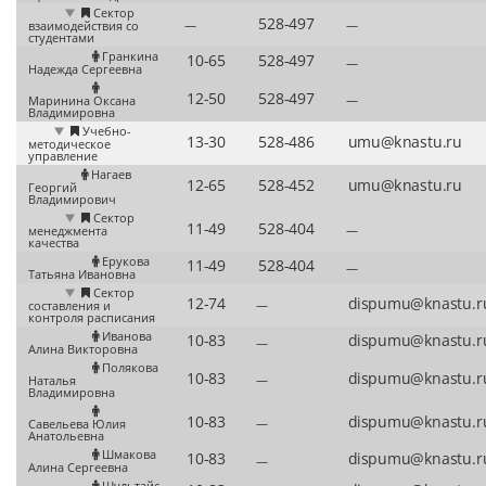
Сектор
—
—
взаимодействия со
студентами
Гранкина
—
Надежда Сергеевна
—
Маринина Оксана
Владимировна
Учебно-
методическое
управление
Нагаев
Георгий
Владимирович
Сектор
—
менеджмента
качества
Ерукова
—
Татьяна Ивановна
Сектор
—
составления и
контроля расписания
Иванова
—
Алина Викторовна
Полякова
—
Наталья
Владимировна
—
Савельева Юлия
Анатольевна
Шмакова
—
Алина Сергеевна
Шультайс