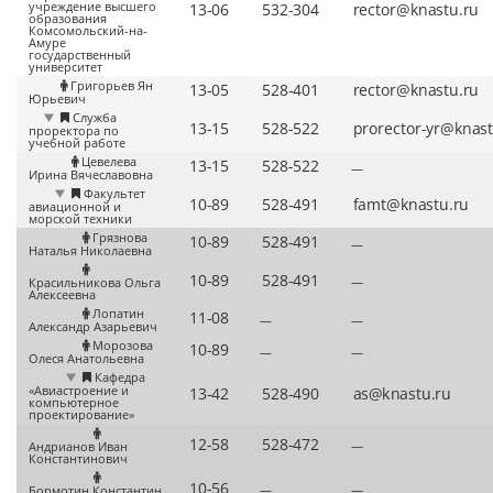
учреждение высшего
образования
Комсомольский-на-
Амуре
государственный
университет
Григорьев Ян
Юрьевич
Служба
проректора по
учебной работе
Цевелева
—
Ирина Вячеславовна
Факультет
авиационной и
морской техники
Грязнова
—
Наталья Николаевна
—
Красильникова Ольга
Алексеевна
Лопатин
—
—
Александр Азарьевич
Морозова
—
—
Олеся Анатольевна
Кафедра
«Авиастроение и
компьютерное
проектирование»
—
Андрианов Иван
Константинович
—
—
Бормотин Константин