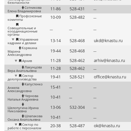
безопасности
Сотникова
—
Елена Владимировна
Профсоюзные
—
комитеты
Совещательные и
—
—
—
координационные
органы
Управление
кадрами и делами
Корякина
—
Марина
Александровна
Архив
Лакунцова
—
Вера Анатольевна
Сектор
делопроизводства
Капустенко
—
—
Анжела
Александровна
Чернова
—
—
Наталья Андреевна
—
Шелопугина Ирина
Николаевна
Шлапакова
—
—
Оксана Анатольевна
Сектор по
работе с персоналом