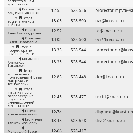
воспитательной
деятельности
Костюченко
Владимир Иванович
Отдел
воспитательной
работы
Ещенко
—
Анна Александровна
Осинцева
Юлия Николаевна
Служба
проректора по
научной работе
Космынин
Александр
Витальевич
Центр
коллективного
пользования «Новые
материалы и
технологии»
Отдел
организации и
сопровождения
научной и
инновационной
деятельности
Громов
—
Роман Алексеевич
Евстигнеев
Алексей Иванович
—
Мокрицкий Борис