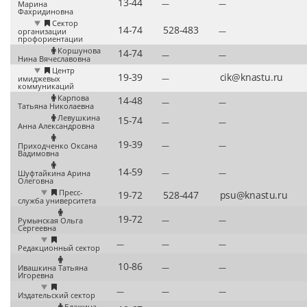
—
—
Марина
Фахридиновна
Сектор
—
организации
профориентации
Коршунова
—
—
Нина Вячеславовна
Центр
—
имиджевых
коммуникаций
Карпова
—
—
Татьяна Николаевна
Левушкина
—
—
Анна Александровна
—
—
Приходченко Оксана
Вадимовна
—
—
Шуфтайкина Арина
Олеговна
Пресс-
служба университета
—
—
Румынская Ольга
Сергеевна
—
—
—
Редакционный сектор
—
—
Ивашкина Татьяна
Игоревна
—
—
—
Издательский сектор
Блажина