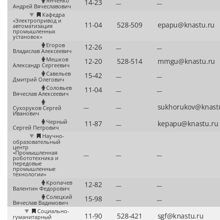
Янченко
—
—
Андрей Вячеславович
Кафедра
«Электропривод и
автоматизация
промышленных
установок»
Егоров
—
—
Владислав Алексеевич
Мешков
Александр Сергеевич
Савельев
—
—
Дмитрий Олегович
Соловьев
—
—
Вячеслав Алексеевич
—
—
Сухоруков Сергей
Иванович
Черный
—
Сергей Петрович
Научно-
образовательный
центр
«Промышленная
—
—
—
робототехника и
передовые
промышленные
технологии»
Кропачев
—
—
Валентин Федорович
Солецкий
—
—
Вячеслав Вадимович
Социально-
гуманитарный