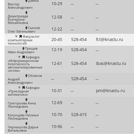
Дзюба
—
—
Виктор
Александрович
Димитриади
—
—
Екатерина
Михайловна
Сысоев
—
—
Олег Евгеньевич
Факультет
компьютерных
технологий
Трещев
—
Иван Андреевич
Кафедра
«Информационная
безопасность
автоматизированных
систем»
Обласов
—
—
Андрей
Александрович
Кафедра
—
«Прикладная
математика»
—
—
Григорьева Анна
Леонидовна
—
Катунцева Наталья
Леонидовна
—
—
Чернышова Дарья
Витальевна