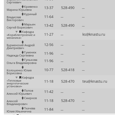
Сергеевич
Кривенко
—
Марина Юрьевна
Куриный
—
—
Владислав
Викторович
Марьин
—
Сергей Борисович
Кафедра
—
«Кораблестроение и
механика»
—
—
Бурменский Андрей
Дмитриевич
Гуменюк
—
—
Надежда Сергеевна
Гунькова
—
—
Ольга Владимировна
—
Колошенко Юлия
Борисовна
Кафедра
«Тепловые
энергетические
установки»
Попов
—
—
Алексей Юрьевич
Смирнов
—
Алексей
Владимирович
Ткачева
—
—
Юлия Ильинична