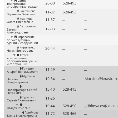
Центр
—
тестирования
иностранных граждан
Вахрушева
—
Вероника Олеговна
Мариуца
—
—
Олеся Николаевна
Петрусенко
—
—
Евгения
Александровна
Управление
—
—
—
по эксплуатации
зданий и сооружений
Кириченко
—
—
Нелли Викторовна
Отдел
комплексного
—
—
—
обслуживания зданий
и сооружений
Гришин
—
—
Андрей Вячеславович
Мурзина
—
Наталья
Владимировна
—
Подопригора Сергей
Петрович
Турапин
—
—
Сергей Анатольевич
Общежитие № 2
Грибкова
—
Елена Владимировна