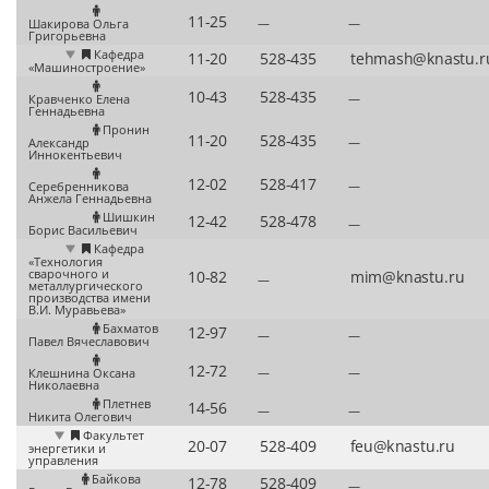
—
—
Шакирова Ольга
Григорьевна
Кафедра
«Машиностроение»
—
Кравченко Елена
Геннадьевна
Пронин
—
Александр
Иннокентьевич
—
Серебренникова
Анжела Геннадьевна
Шишкин
—
Борис Васильевич
Кафедра
«Технология
сварочного и
—
металлургического
производства имени
В.И. Муравьева»
Бахматов
—
—
Павел Вячеславович
—
—
Клешнина Оксана
Николаевна
Плетнев
—
—
Никита Олегович
Факультет
энергетики и
управления
Байкова
—