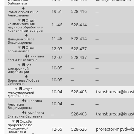
библиотека
—
Романовская Инна
Анатольевна
Отдел
комплектования,
—
научной обработки и
хранения литературы
—
Давыденко Вера
Владимировна
Отдел
—
абонементов
Никитина
—
Елена Николаевна
Зал
—
—
электронной
информации
—
—
Воропаева Любовь
Сергеевна
Отдел
международной
деятельности
Шипагина
—
—
Анастасия
Владимировна
Шумайлова
—
Екатерина Сергеевна
Служба
проректора по
молодежной
политике и