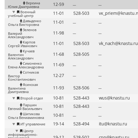
Вереина
—
—
Юлия Дмитриевна
Военный
учебный центр
Давыденко
—
—
Ольга Викторовна
Зеленов
—
—
Валерий
Александрович
Карпов
Сергей Иванович
Кучаев
—
Валентин
Александрович
Симоненко
—
—
Елена Александровна
Сотников
—
—
Виктор
Константинович
Ясинская
—
Валентина
Дмитриевна
Второй отдел
Паршин
—
Евгений Васильевич
Шитикова
—
—
Ольга Вениаминовна
ИТ управление
Центр
информационно-
технической