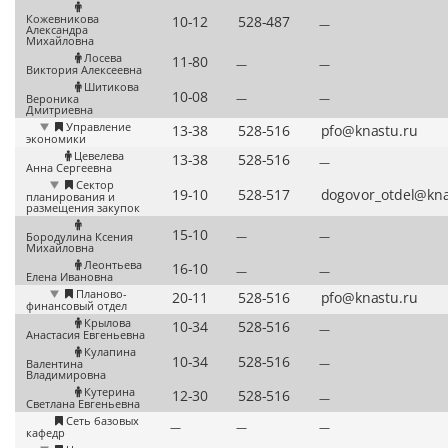
Кожевникова
—
Александра
Михайловна
Лосева
—
—
Виктория Алексеевна
Шитикова
—
—
Вероника
Дмитриевна
Управление
экономики
Цевелева
—
Анна Сергеевна
Сектор
планирования и
размещения закупок
—
—
Бородулина Ксения
Михайловна
Леонтьева
—
—
Елена Ивановна
Планово-
финансовый отдел
Крылова
—
Анастасия Евгеньевна
Кулапина
—
Валентина
Владимировна
Кутерина
—
Светлана Евгеньевна
Сеть базовых
—
—
—
кафедр