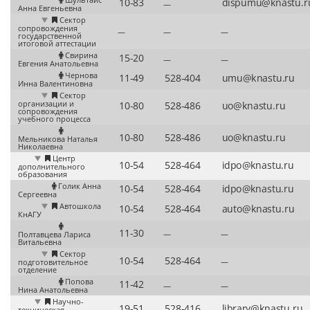
—
Анна Евгеньевна
Сектор
сопровождения
—
—
—
государственной
итоговой аттестации
Свирина
—
—
Евгения Анатольевна
Чернова
Инна Валентиновна
Сектор
организации и
сопровождения
учебного процесса
Мельникова Наталья
Николаевна
Центр
дополнительного
образования
Голик Анна
Сергеевна
Автошкола
КнАГУ
—
—
Полтавцева Лариса
Витальевна
Сектор
—
подготовительное
отделение
Попова
—
—
Нина Анатольевна
Научно-
техническая