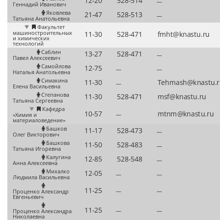
—
Геннадий Иванович
Яковлева
—
Татьяна Анатольевна
Факультет
машиностроительных
и химических
технологий
Саблин
—
Павел Алексеевич
Самойлова
—
—
Наталья Анатольевна
Симакина
—
Елена Васильевна
Степанова
Татьяна Сергеевна
Кафедра
—
«Химия и
материаловедение»
Башков
—
Олег Викторович
Башкова
—
Татьяна Игоревна
Калугина
—
Анна Алексеевна
Михалко
—
—
Людмила Васильевна
—
—
Проценко Александр
Евгеньевич
—
—
Проценко Александра
Николаевна