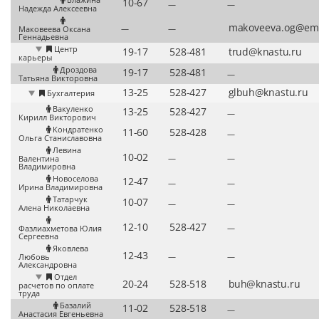
—
—
Надежда Алексеевна
—
—
Маковеева Оксана
Геннадьевна
Центр
карьеры
Дроздова
—
Татьяна Викторовна
Бухгалтерия
Вакуленко
—
Кирилл Викторович
Кондратенко
—
Ольга Станиславовна
Левина
—
—
Валентина
Владимировна
Новоселова
—
—
Ирина Владимировна
Татарчук
—
—
Алена Николаевна
—
Фазлиахметова Юлия
Сергеевна
Яковлева
—
—
Любовь
Александровна
Отдел
расчетов по оплате
труда
Базалий
—
Анастасия Евгеньевна