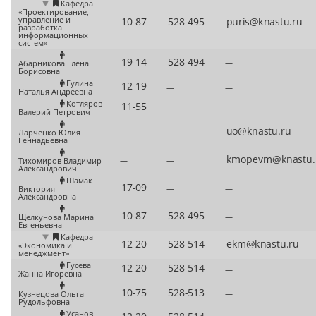
Кафедра
«Проектирование,
управление и
разработка
информационных
систем»
—
Абарникова Елена
Борисовна
Гулина
—
—
Наталья Андреевна
Котляров
—
—
Валерий Петрович
—
—
Ларченко Юлия
Геннадьевна
—
—
Тихомиров Владимир
Александрович
Шамак
—
—
Виктория
Александровна
—
Щелкунова Марина
Евгеньевна
Кафедра
«Экономика и
менеджмент»
Гусева
—
Жанна Игоревна
—
Кузнецова Ольга
Рудольфовна
Усанов