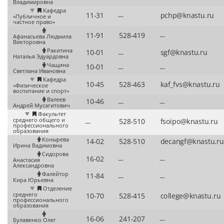
Владимировна
Кафедра
—
«Публичное и
частное право»
—
Афанасьева Людмила
Викторовна
Ракитина
—
Наталья Эдуардовна
Чащина
—
—
Светлана Ивановна
Кафедра
«Физическое
воспитание и спорт»
Валеев
—
—
Андрей Мусагитович
Факультет
среднего общего и
—
профессионального
образования
Конырева
Ирина Вадимовна
Сидорова
—
—
Анастасия
Александровна
Фалейтор
—
—
Кира Юрьевна
Отделение
среднего
профессионального
образования
—
Булавенко Олег