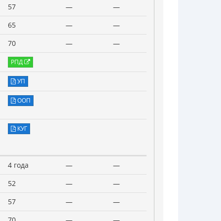
57
—
—
65
—
—
70
—
—
РПД
УП
ООП
КУГ
4 года
—
—
52
—
—
57
—
—
70
—
—