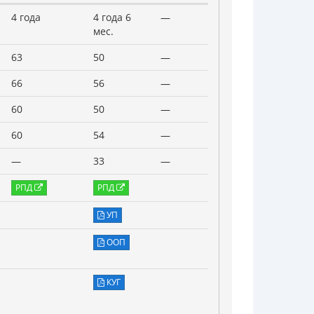
4 года
4 года 6
—
мес.
63
50
—
66
56
—
60
50
—
60
54
—
—
33
—
РПД
РПД
УП
ООП
КУГ