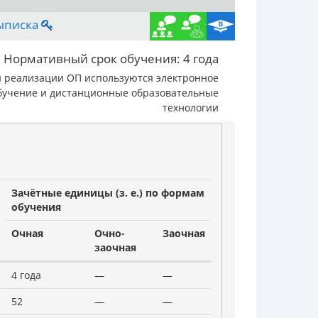
ыписка
Нормативный срок обучения:
4 года
 реализации ОП используются электронное
бучение и дистанционные образовательные
технологии
Зачётные единицы (з. е.) по формам
обучения
Очная
Очно-
Заочная
заочная
4 года
—
—
52
—
—