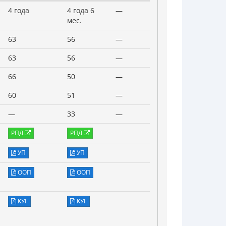
4 года
4 года 6
—
мес.
63
56
—
63
56
—
66
50
—
60
51
—
—
33
—
РПД
РПД
УП
УП
ООП
ООП
КУГ
КУГ