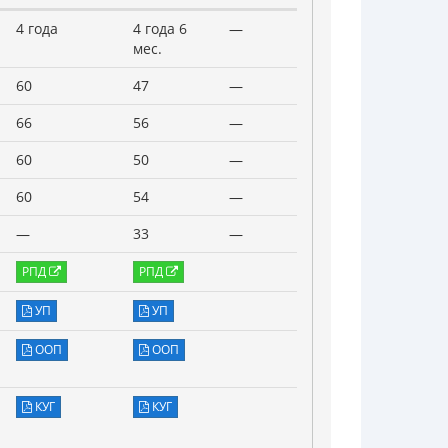
4 года
4 года 6
—
мес.
60
47
—
66
56
—
60
50
—
60
54
—
—
33
—
РПД
РПД
УП
УП
ООП
ООП
КУГ
КУГ