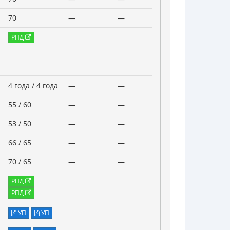
70
—
—
РПД
4 года / 4 года
—
—
55 / 60
—
—
53 / 50
—
—
66 / 65
—
—
70 / 65
—
—
РПД
РПД
УП
УП