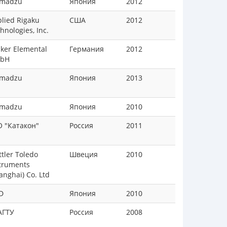
imadzu
Япония
2012
lied Rigaku
США
2012
hnologies, Inc.
ker Elemental
Германия
2012
bH
imadzu
Япония
2013
imadzu
Япония
2010
 "Катакон"
Россия
2011
tler Toledo
Швеция
2010
truments
anghai) Co. Ltd
D
Япония
2010
АГТУ
Россия
2008