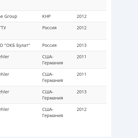
me Group
КНР
2012
ГТУ
Россия
2012
O "ОКБ Булат"
Россия
2013
hler
США-
2011
Германия
hler
США-
2011
Германия
hler
США-
2013
Германия
hler
США-
2012
Германия