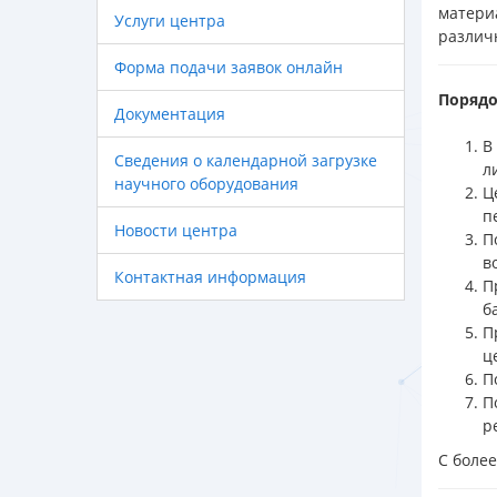
матери
Услуги центра
различ
Форма подачи заявок онлайн
Порядо
Документация
В
Сведения о календарной загрузке
л
научного оборудования
Ц
п
Новости центра
П
в
Контактная информация
П
б
П
ц
П
П
р
С боле