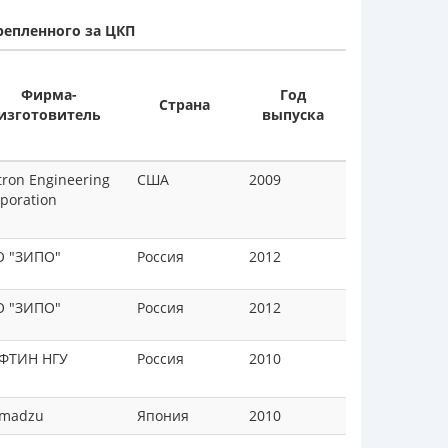
репленного за ЦКП
Фирма-
Год
Страна
изготовитель
выпуска
tron Engineering
США
2009
poration
О "ЗИПО"
Россия
2012
О "ЗИПО"
Россия
2012
ФТИН НГУ
Россия
2010
imadzu
Япония
2010