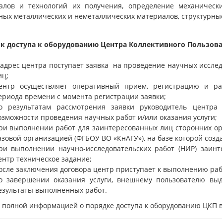
алов и технологий их получения, определение меха­нически
ных металлических и неметаллических материалов, структурные
к доступа к оборудованию Центра Коллективного Пользова
 адрес центра поступает заявка на проведение научных исслед
иц;
ентр осуществляет оперативный прием, регистрацию и ра
ериода времени с момента регистрации заявки;
о результатам рассмотрения заявки руководитель центр
озможности проведения научных работ и/или оказания услуги;
ри выполнении работ для заинтересованных лиц сторонних ор
азовой организацией (ФГБОУ ВО «КнАГУ»), на базе которой созд
ри выполнении научно-исследовательских работ (НИР) заинт
ентр техническое задание;
осле заключения договора центр приступает к выполнению рабо
о завершении оказания услуги, внешнему пользователю выд
езультаты выполненных работ.
е полной информацией о порядке доступа к оборудованию ЦКП 