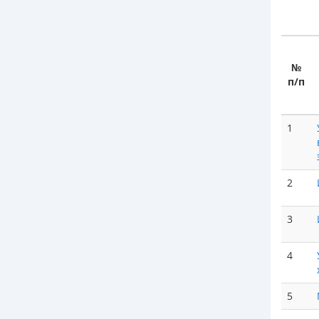
№
п/п
1
2
3
4
5