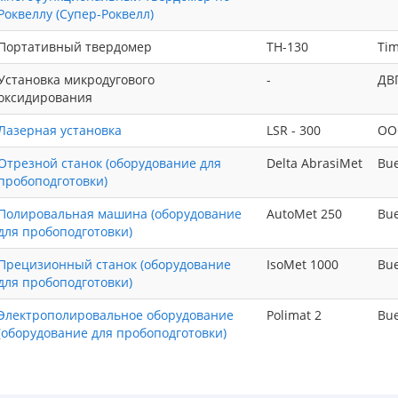
Роквеллу (Супер-Роквелл)
Портативный твердомер
TH-130
Ti
Установка микродугового
-
ДВ
оксидирования
Лазерная установка
LSR - 300
OO
Отрезной станок (оборудование для
Delta AbrasiMet
Bue
пробоподготовки)
Полировальная машина (оборудование
AutoMet 250
Bue
для пробоподготовки)
Прецизионный станок (оборудование
IsoMet 1000
Bue
для пробоподготовки)
Электрополировальное оборудование
Polimat 2
Bue
(оборудование для пробоподготовки)