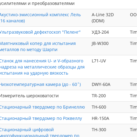
усилителями и преобразователями
Акустико-эмиссионный комплекс Лель
A-Line 32D
ОО
(16 каналов)
(DDM)
Ультразвуковой дефектоскоп "Пеленг"
УДЗ-204
Ti
Маятниковый копер для испытания
JB-W300
Ti
металлов по методу Шарпи
Станок для нанесения U- и V-образного
L71-UV
Ti
надреза на металлические образцы для
испытания на ударную вязкость
Низкотемпературная камера (до - 60˚)
DWY-60A
Ti
Измеритель шероховатости
TR-200
Ti
Стационарный твердомер по Бринеллю
TH-600
Ti
Стационарный твердомер по Роквеллу
HR-150A
Ti
Стационарный цифровой
TH-300
Ti
многофункциональный твердомер по