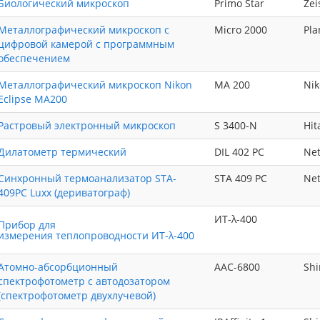
Биологический микроскоп
Primo Star
Zei
Металлографический микроскоп с
Micro 2000
Pla
цифровой камерой с программным
обеспечением
Металлографический микроскоп Nikon
MA 200
Nik
Eclipse MA200
Растровый электронный микроскоп
S 3400-N
Hit
Дилатометр термический
DIL 402 PC
Net
Синхронный термоанализатор STA-
STA 409 PC
Net
409PC Luxx (дериватограф)
ИТ-λ-400
Прибор для
измерения теплопроводности ИТ-λ-400
Атомно-абсорбционный
ААС-6800
Sh
спектрофотометр с автодозатором
(спектрофотометр двухлучевой)