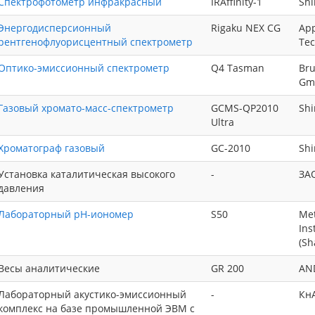
Спектрофотометр инфракрасный
IRAffinity-1
Sh
Энергодисперсионный
Rigaku NEX CG
App
рентгенофлуорисцентный спектрометр
Tec
Оптико-эмиссионный спектрометр
Q4 Tasman
Bru
Gm
Газовый хромато-масс-спектрометр
GCMS-QP2010
Sh
Ultra
Хроматограф газовый
GС-2010
Sh
Установка каталитическая высокого
-
ЗАО
давления
Лабораторный pH-иономер
S50
Met
Ins
(Sh
Весы аналитические
GR 200
AN
Лабораторный акустико-эмиссионный
-
Кн
комплекс на базе промышленной ЭВМ с