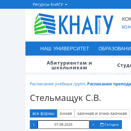
Ресурсы КнАГУ
КО
KOM
НАШ УНИВЕРСИТЕТ
ОБРАЗОВАНИ
Абитуриентам и
Студ
школьникам
Расписание учебных групп
,
Расписание препод
Стельмащук С.В.
все формы
очная
заочная и очно-заочная
Сегодня