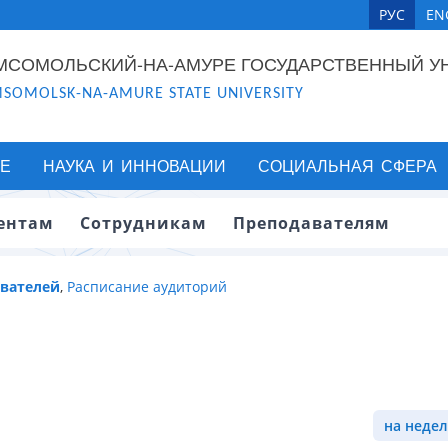
РУС
EN
МСОМОЛЬСКИЙ-НА-АМУРЕ ГОСУДАРСТВЕННЫЙ У
SOMOLSK-NA-AMURE STATE UNIVERSITY
Е
НАУКА И ИННОВАЦИИ
СОЦИАЛЬНАЯ СФЕРА
ентам
Сотрудникам
Преподавателям
авателей
,
Расписание аудиторий
на недел