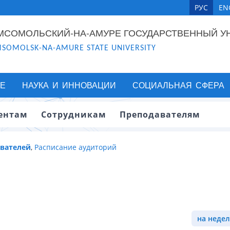
РУС
EN
МСОМОЛЬСКИЙ-НА-АМУРЕ ГОСУДАРСТВЕННЫЙ У
SOMOLSK-NA-AMURE STATE UNIVERSITY
Е
НАУКА И ИННОВАЦИИ
СОЦИАЛЬНАЯ СФЕРА
ентам
Сотрудникам
Преподавателям
авателей
,
Расписание аудиторий
на недел