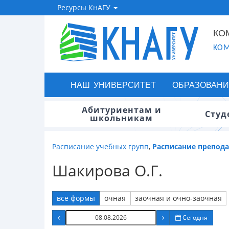
Ресурсы КнАГУ
КО
KOM
НАШ УНИВЕРСИТЕТ
ОБРАЗОВАНИ
Абитуриентам и
Студ
школьникам
Расписание учебных групп
,
Расписание препод
Шакирова О.Г.
все формы
очная
заочная и очно-заочная
Сегодня