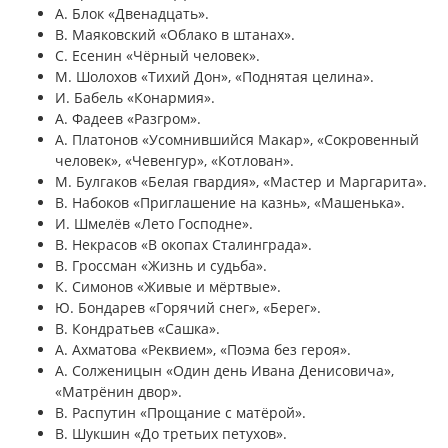
А. Блок «Двенадцать».
В. Маяковский «Облако в штанах».
С. Есенин «Чёрный человек».
М. Шолохов «Тихий Дон», «Поднятая целина».
И. Бабель «Конармия».
А. Фадеев «Разгром».
А. Платонов «Усомнившийся Макар», «Сокровенный
человек», «Чевенгур», «Котлован».
М. Булгаков «Белая гвардия», «Мастер и Маргарита».
В. Набоков «Приглашение на казнь», «Машенька».
И. Шмелёв «Лето Господне».
В. Некрасов «В окопах Сталинграда».
В. Гроссман «Жизнь и судьба».
К. Симонов «Живые и мёртвые».
Ю. Бондарев «Горячий снег», «Берег».
В. Кондратьев «Сашка».
А. Ахматова «Реквием», «Поэма без героя».
А. Солженицын «Один день Ивана Денисовича»,
«Матрёнин двор».
В. Распутин «Прощание с матёрой».
В. Шукшин «До третьих петухов».