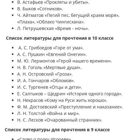
В. Астафьев «Прокляты и убиты».
В. Быков «Сотников».
Ч. Айтматов «Пегий пес, бегущий краем моря»,
«Плаха», «Облако Чингисхана».
Л. Петрушевская «Время - ночь».
Список литературы для прочтения в 10 классе
А. С. Грибоедов «Горе от ума».
А. С. Пушкин «Евгений Онегин».
М. Ю. Лермонтов «Герой нашего времени».
Н. В. Гоголь «Мертвые души».
А. Н. Островский «Гроза».
И. А. Гончаров «Обломов».
И. С. Тургенев «Отцы и дети».
Е. Салтыков – Щедрин «История одного города».
Н. Некрасов «Кому на Руси жить хорошо».
Ф. М. Достоевский «Преступление и наказание».
Л. Н. Толстой «Война и мир».
Н. С. Лесков «Очарованный странник».
Список литературы для прочтения в 9 классе
«Слово о полку Игореве»