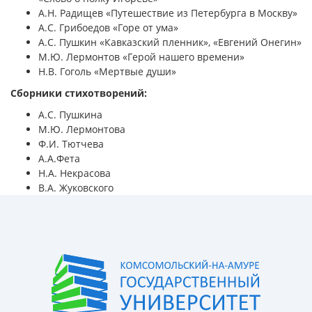
А.Н. Радищев «Путешествие из Петербурга в Москву»
А.С. Грибоедов «Горе от ума»
А.С. Пушкин «Кавказский пленник», «Евгений Онегин»
М.Ю. Лермонтов «Герой нашего времени»
Н.В. Гоголь «Мертвые души»
Сборники стихотворений:
А.С. Пушкина
М.Ю. Лермонтова
Ф.И. Тютчева
А.А.Фета
Н.А. Некрасова
В.А. Жуковского