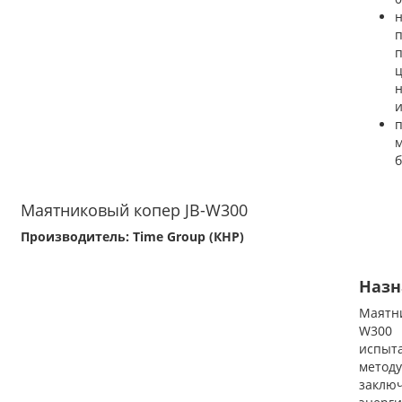
н
и
б
Маятниковый копер JB-W300
Производитель: Time Group (КНР)
Назн
Маятн
W300 
испыт
метод
заклю