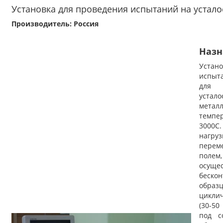
Установка для проведения испытаний на устало
Производитель: Россия
Назн
Устано
испыт
для
устало
метал
тем
3000
нагр
пере
поле
осущес
беско
обр
цикли
(30-50
под с