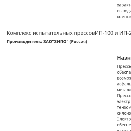
харак
выво
компь
Комплекс испытательных прессовИП-100 и ИП-
Производитель: ЗАО"ЗИПО" (Россия)
Назн
Пресс
обесп
возмо
асфа
метал
Пре
элект
тензо
силои
Элект
обес
исход