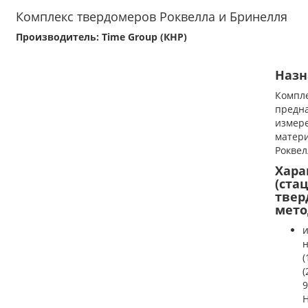
Комплекс твердомеров Роквелла и Бринелля
Производитель: Time Group (КНР)
Назн
Компл
предн
измере
матери
Роквел
Хара
(ста
твер
мето
н
(
(
9
Н