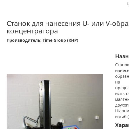
г
Станок для нанесения U- или V-обр
концентратора
Производитель: Time Group (КНР)
Назн
Стано
нане
образ
на
пред
ис
маятн
двухо
Шарпи
изгиб 
Хара