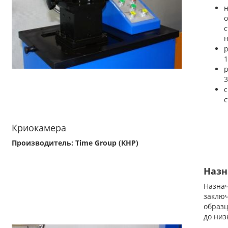
н
1
3
с
Криокамера
Производитель: Time Group (КНР)
Назн
Назна
заклю
образ
до низ