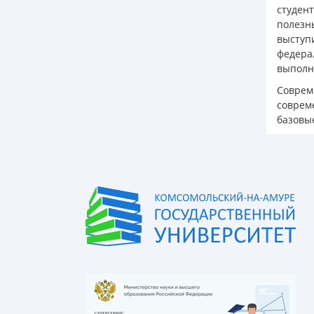
студен
полезн
выступ
федера
выполн
Соврем
соврем
базовы