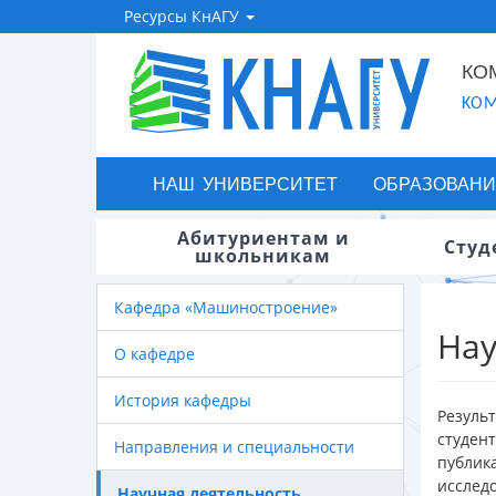
Ресурсы КнАГУ
КО
KOM
НАШ УНИВЕРСИТЕТ
ОБРАЗОВАНИ
Абитуриентам и
Студ
школьникам
Кафедра «Машиностроение»
Нау
О кафедре
История кафедры
Резуль
студен
Направления и специальности
публик
исслед
Научная деятельность