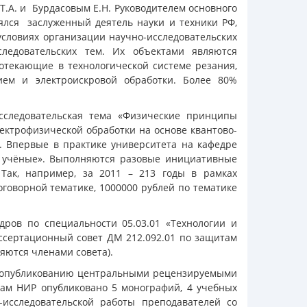
.А. и Бурдасовым Е.Н. Руководителем основного
ялся заслуженный деятель науки и техники РФ,
условиях организации научно-исследовательских
ледовательских тем. Их объектами являются
отекающие в технологической системе резания,
ием и электроискровой обработки. Более 80%
сследовательская тема «Физические принципы
ектрофизической обработки на основе квантово-
). Впервые в практике университета на кафедре
 учёные». Выполняются разовые инициативные
Так, например, за 2011 – 213 годы в рамках
оговорной тематике, 1000000 рублей по тематике
дров по специальности 05.03.01 «Технологии и
ссертационный совет ДМ 212.092.01 по защитам
яются членами совета).
к опубликованию центральными рецензируемыми
лам НИР опубликовано 5 монографий, 4 учебных
исследовательской работы преподавателей со