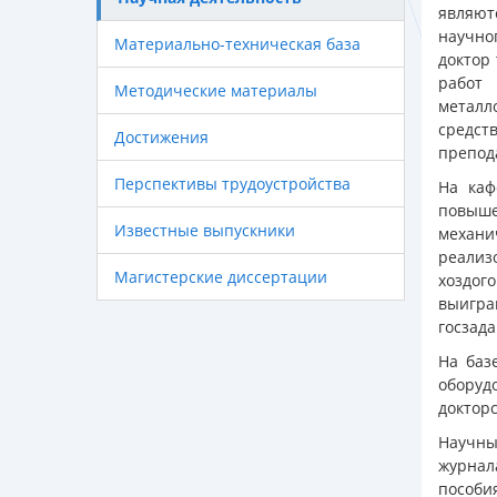
являют
научно
Материально-техническая база
доктор
работ 
Методические материалы
металл
средст
Достижения
препод
Перспективы трудоустройства
На каф
повыше
Известные выпускники
механи
реализ
Магистерские диссертации
хоздог
выигран
госзада
На баз
оборуд
докторс
Научны
журнал
пособи