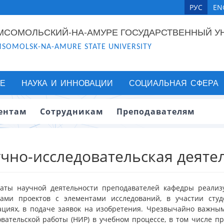
РУС
EN
МСОМОЛЬСКИЙ-НА-АМУРЕ ГОСУДАРСТВЕННЫЙ У
SOMOLSK-NA-AMURE STATE UNIVERSITY
Е
НАУКА И ИННОВАЦИИ
СОЦИАЛЬНАЯ СФЕРА
ентам
Сотрудникам
Преподавателям
чно-исследовательская деяте
таты научной деятельности преподавателей кафедры реали
тами проектов с элементами исследований, в участии студ
ациях, в подаче заявок на изобретения. Чрезвычайно важны
овательской работы (НИР) в учебном процессе, в том числе п