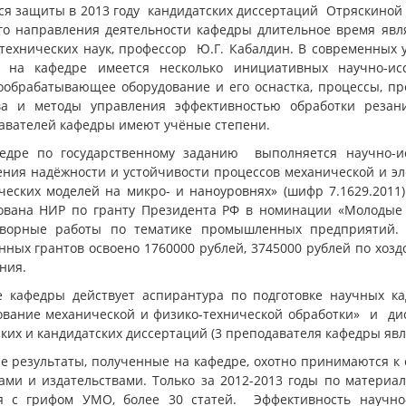
ся защиты в 2013 году кандидатских диссертаций Отряскиной Т
го направления деятельности кафедры длительное время явл
 технических наук, профессор Ю.Г. Кабалдин. В современных 
на кафедре имеется несколько инициативных научно-исс
ообрабатывающее оборудование и его оснастка, процессы, пр
ва и методы управления эффективностью обработки резан
авателей кафедры имеют учёные степени.
едре по государственному заданию выполняется научно-и
ния надёжности и устойчивости процессов механической и эл
ческих моделей на микро- и наноуровнях» (шифр 7.1629.2011
ована НИР по гранту Президента РФ в номинации «Молодые
оворные работы по тематике промышленных предприятий. 
ных грантов освоено 1760000 рублей, 3745000 рублей по хозд
ния.
е кафедры действует аспирантура по подготовке научных ка
ование механической и физико-технической обработки» и ди
ких и кандидатских диссертаций (3 преподавателя кафедры явл
е результаты, полученные на кафедре, охотно принимаются 
ами и издательствами. Только за 2012-2013 годы по материа
я с грифом УМО, более 30 статей. Эффективность научно-