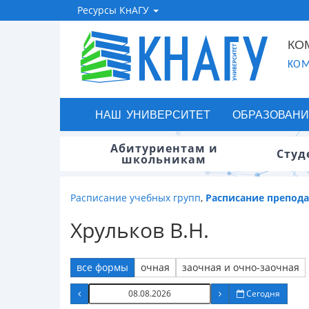
Ресурсы КнАГУ
КО
KOM
НАШ УНИВЕРСИТЕТ
ОБРАЗОВАНИ
Абитуриентам и
Студ
школьникам
Расписание учебных групп
,
Расписание препод
Хрульков В.Н.
все формы
очная
заочная и очно-заочная
Сегодня