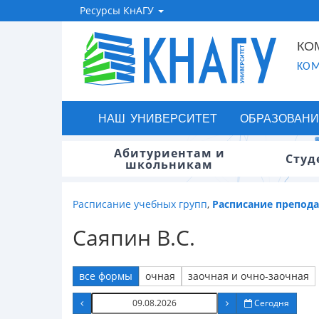
Ресурсы КнАГУ
КО
KOM
НАШ УНИВЕРСИТЕТ
ОБРАЗОВАНИ
Абитуриентам и
Студ
школьникам
Расписание учебных групп
,
Расписание препод
Саяпин В.С.
все формы
очная
заочная и очно-заочная
Сегодня