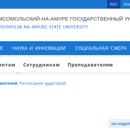
РУС
EN
МСОМОЛЬСКИЙ-НА-АМУРЕ ГОСУДАРСТВЕННЫЙ У
SOMOLSK-NA-AMURE STATE UNIVERSITY
Е
НАУКА И ИННОВАЦИИ
СОЦИАЛЬНАЯ СФЕРА
ентам
Сотрудникам
Преподавателям
авателей
,
Расписание аудиторий
на недел