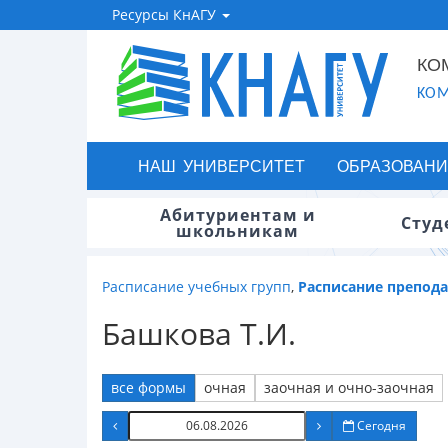
Ресурсы КнАГУ
КО
KOM
НАШ УНИВЕРСИТЕТ
ОБРАЗОВАНИ
Абитуриентам и
Студ
школьникам
Расписание учебных групп
,
Расписание препод
Башкова Т.И.
все формы
очная
заочная и очно-заочная
Сегодня