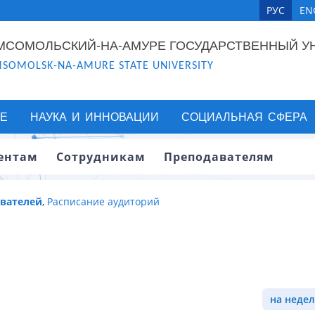
РУС
EN
МСОМОЛЬСКИЙ-НА-АМУРЕ ГОСУДАРСТВЕННЫЙ У
SOMOLSK-NA-AMURE STATE UNIVERSITY
Е
НАУКА И ИННОВАЦИИ
СОЦИАЛЬНАЯ СФЕРА
ентам
Сотрудникам
Преподавателям
авателей
,
Расписание аудиторий
на недел