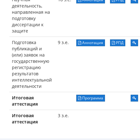
деятельность,
направленная на
подготовку
диссертации к
защите
Подготовка
9 з.е.
Аннотация
РПД
публикаций и
(или) заявок на
государственную
регистрацию
результатов
интеллектуальной
деятельности
Итоговая
Программа
аттестация
Итоговая
3 з.е.
аттестация