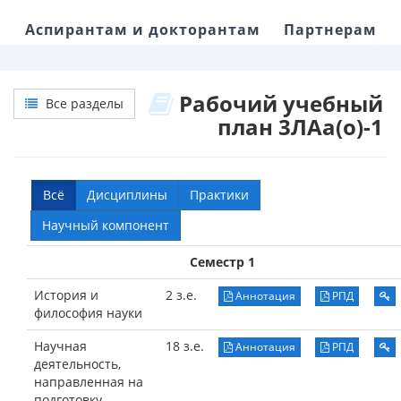
Аспирантам и докторантам
Партнерам
Рабочий учебный
Все разделы
план 3ЛАа(о)-1
Всё
Дисциплины
Практики
Научный компонент
Семестр 1
История и
2 з.е.
Аннотация
РПД
философия науки
Научная
18 з.е.
Аннотация
РПД
деятельность,
направленная на
подготовку