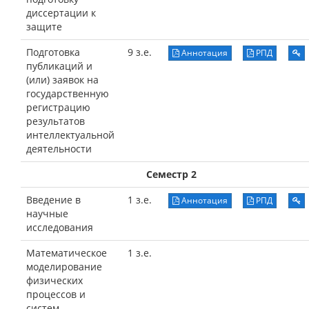
диссертации к
защите
Подготовка
9 з.е.
Аннотация
РПД
публикаций и
(или) заявок на
государственную
регистрацию
результатов
интеллектуальной
деятельности
Семестр 2
Введение в
1 з.е.
Аннотация
РПД
научные
исследования
Математическое
1 з.е.
моделирование
физических
процессов и
систем