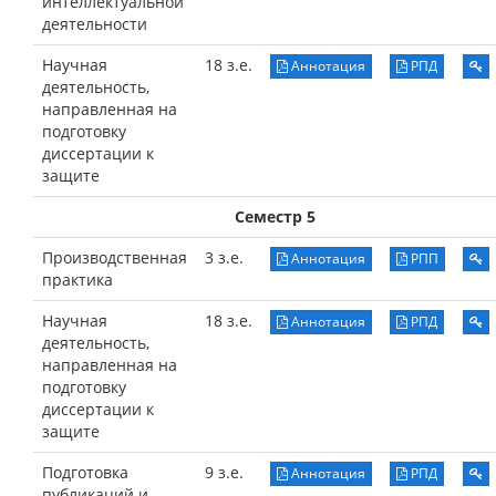
интеллектуальной
деятельности
Научная
18 з.е.
Аннотация
РПД
деятельность,
направленная на
подготовку
диссертации к
защите
Семестр 5
Производственная
3 з.е.
Аннотация
РПП
практика
Научная
18 з.е.
Аннотация
РПД
деятельность,
направленная на
подготовку
диссертации к
защите
Подготовка
9 з.е.
Аннотация
РПД
публикаций и