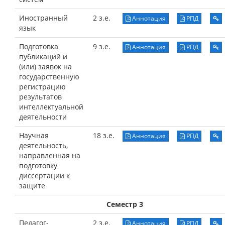
Иностранный
2 з.е.
Аннотация
РПД
язык
Подготовка
9 з.е.
Аннотация
РПД
публикаций и
(или) заявок на
государственную
регистрацию
результатов
интеллектуальной
деятельности
Научная
18 з.е.
Аннотация
РПД
деятельность,
направленная на
подготовку
диссертации к
защите
Семестр 3
Педагог-
2 з.е.
Аннотация
РПД