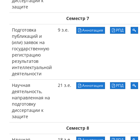
диссертации к
защите
Семестр 7
Подготовка
9 з.е.
Аннотация
РПД
публикаций и
(или) заявок на
государственную
регистрацию
результатов
интеллектуальной
деятельности
Научная
21 з.е.
Аннотация
РПД
деятельность,
направленная на
подготовку
диссертации к
защите
Семестр 8
Научная
18 з.е.
Аннотация
РПД