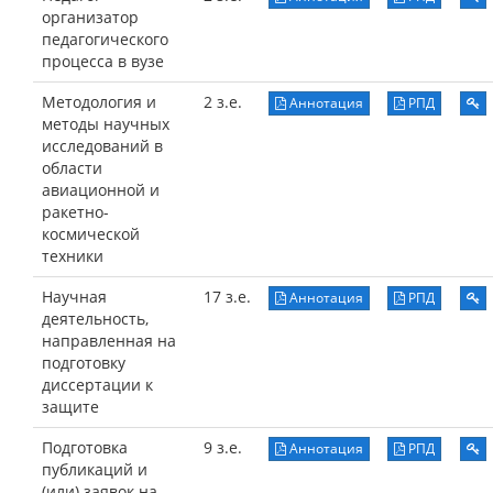
организатор
педагогического
процесса в вузе
Методология и
2 з.е.
Аннотация
РПД
методы научных
исследований в
области
авиационной и
ракетно-
космической
техники
Научная
17 з.е.
Аннотация
РПД
деятельность,
направленная на
подготовку
диссертации к
защите
Подготовка
9 з.е.
Аннотация
РПД
публикаций и
(или) заявок на