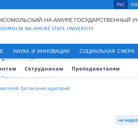
РУС
EN
МСОМОЛЬСКИЙ-НА-АМУРЕ ГОСУДАРСТВЕННЫЙ У
SOMOLSK-NA-AMURE STATE UNIVERSITY
Е
НАУКА И ИННОВАЦИИ
СОЦИАЛЬНАЯ СФЕРА
ентам
Сотрудникам
Преподавателям
авателей
,
Расписание аудиторий
на недел