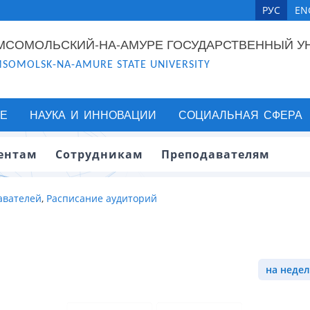
РУС
EN
МСОМОЛЬСКИЙ-НА-АМУРЕ ГОСУДАРСТВЕННЫЙ У
SOMOLSK-NA-AMURE STATE UNIVERSITY
Е
НАУКА И ИННОВАЦИИ
СОЦИАЛЬНАЯ СФЕРА
ентам
Сотрудникам
Преподавателям
авателей
,
Расписание аудиторий
на недел