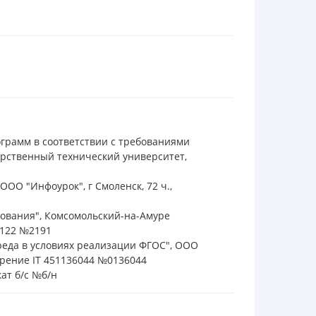
ограмм в соответствии с требованиями
рственный технический университет,
 ООО "Инфоурок", г Смоленск, 72 ч.,
азования", Комсомольский-на-Амуре
5122 №2191
реда в условиях реализации ФГОС", ООО
ерение IT 451136044 №0136044
кат б/с №б/н