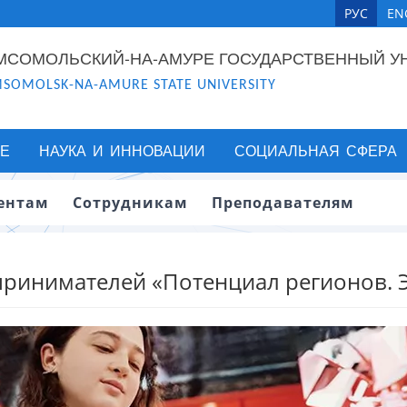
РУС
EN
МСОМОЛЬСКИЙ-НА-АМУРЕ ГОСУДАРСТВЕННЫЙ У
SOMOLSK-NA-AMURE STATE UNIVERSITY
Е
НАУКА И ИННОВАЦИИ
СОЦИАЛЬНАЯ СФЕРА
ентам
Сотрудникам
Преподавателям
принимателей «Потенциал регионов. 