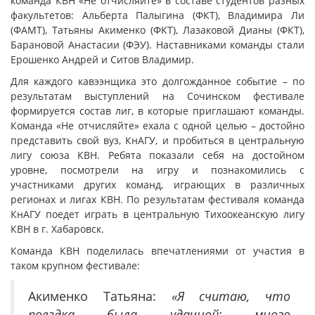
команда КВН «Не отчисляйте» в составе студентов разных
факультетов: Альберта Палыгина (ФКТ), Владимира Ли
(ФАМТ), Татьяны Акименко (ФКТ), Лазаковой Дианы (ФКТ),
Барановой Анастасии (ФЭУ). Наставниками команды стали
Ерошенко Андрей и Ситов Владимир.
Для каждого кавээнщика это долгожданное событие – по
результатам выступлений на Сочинском фестивале
формируется состав лиг, в которые приглашают команды.
Команда «Не отчисляйте» ехала с одной целью – достойно
представить свой вуз, КнАГУ, и пробиться в центральную
лигу союза КВН. Ребята показали себя на достойном
уровне, посмотрели на игру и познакомились с
участниками других команд, играющих в различных
регионах и лигах КВН. По результатам фестиваля команда
КнАГУ поедет играть в центральную Тихоокеанскую лигу
КВН в г. Хабаровск.
Команда КВН поделилась впечатлениями от участия в
таком крупном фестивале:
Акименко Татьяна:
«Я считаю, что
поездка была удачной: много