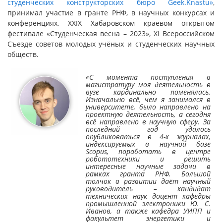
студенческих конструкторских бюро Geek.Knastu»
,
принимал участие в гранте РНФ, в научных конкурсах и
конференциях, XXIX Хабаровском краевом открытом
фестивале «Студенческая весна – 2023», XI Всероссийском
Съезде советов молодых учёных и студенческих научных
обществ.
«С момента поступления в
магистратуру моя деятельность в
вузе кардинально поменялась.
Изначально всё, чем я занимался в
университете, было направлено на
проектную деятельность, а сегодня
всё направлено в научную сферу. За
последний год удалось
опубликоваться в 4-х журналах,
индексируемых в научной базе
Scopus, поработать в центре
робототехники и решить
интересные научные задачи в
рамках гранта РНФ. Большой
толчок в развитии даёт научный
руководитель – кандидат
технических наук доцент кафедры
промышленной электроники Ю. С.
Иванов, а также кафедра УИПП и
факультет энергетики и