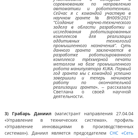
соревнованиях по направлению
автоматики и робототехники.
Сейчас я с командой участвую в
научном гранте № ВН009/2021
“Создание научно-технического
задела в области разработки и
исследования роботизированных
комплексов для реализации
аддитивных технологий
промышленного назначения”. Суть
данного гранта заключается в
разработке роботизированного
комплекса трёхмерной печати
металлом на базе промышленного
робота манипулятора KUKA. Первый
год гранта мы с командой успешно
завершили и теперь начинаем
работу по окончательной
реализации гранта»
, ‒ рассказала
Светлана о своей научной
деятельности.
3)
Грабарь Даниил
(магистрант направления 27.04.04
«Управление в технических системах», профиль
«Управление инновациями в производственных
системах»). Даниил является председателем
СНС «Сеть