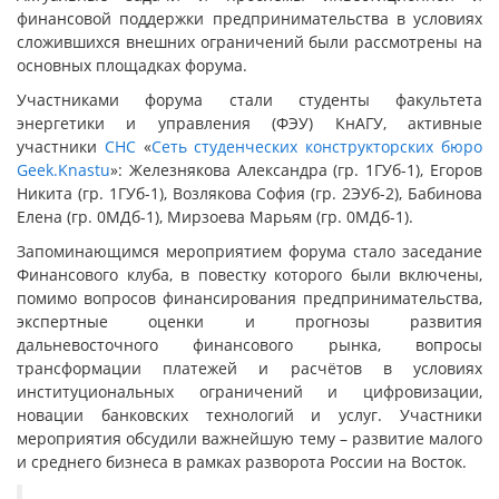
финансовой поддержки предпринимательства в условиях
сложившихся внешних ограничений были рассмотрены на
основных площадках форума.
Участниками форума стали студенты факультета
энергетики и управления (ФЭУ) КнАГУ, активные
участники
СНС
«
Сеть студенческих конструкторских бюро
Geek.Knastu
»: Железнякова Александра (гр. 1ГУб-1), Егоров
Никита (гр. 1ГУб-1), Возлякова София (гр. 2ЭУб-2), Бабинова
Елена (гр. 0МДб-1), Мирзоева Марьям (гр. 0МДб-1).
Запоминающимся мероприятием форума стало заседание
Финансового клуба, в повестку которого были включены,
помимо вопросов финансирования предпринимательства,
экспертные оценки и прогнозы развития
дальневосточного финансового рынка, вопросы
трансформации платежей и расчётов в условиях
институциональных ограничений и цифровизации,
новации банковских технологий и услуг. Участники
мероприятия обсудили важнейшую тему – развитие малого
и среднего бизнеса в рамках разворота России на Восток.