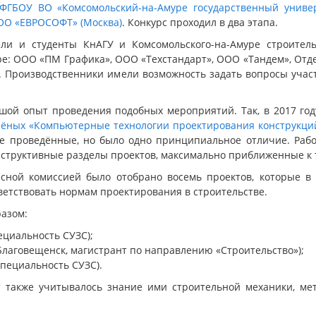
ФГБОУ ВО «Комсомольский-на-Амуре государственный универ
ОО «ЕВРОСОФТ» (Москва)
. Конкурс проходил в два этапа.
ли и студенты КнАГУ и Комсомольского-на-Амуре строител
ре: ООО «ПМ Графика», ООО «Техстандарт», ООО «Тандем», Отде
. Производственники имели возможность задать вопросы учас
шой опыт проведения подобных мероприятий. Так, в 2017 го
учёных «Компьютерные технологии проектирования конструкци
е проведённые, но было одно принципиальное отличие. Раб
онструктивные разделы проектов, максимально приближенные к
урсной комиссией было отобрано восемь проектов, которые 
ветствовать нормам проектирования в строительстве.
азом:
пециальность СУЗС);
 Благовещенск, магистрант по направлению «Строительство»);
специальность СУЗС).
 также учитывалось знание ими строительной механики, мет