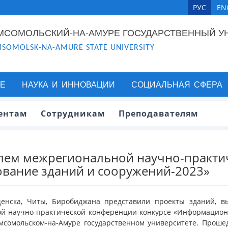
РУС
EN
МСОМОЛЬСКИЙ-НА-АМУРЕ ГОСУДАРСТВЕННЫЙ У
SOMOLSK-NA-AMURE STATE UNIVERSITY
Е
НАУКА И ИННОВАЦИИ
СОЦИАЛЬНАЯ СФЕРА
ентам
Сотрудникам
Преподавателям
елем межрегиональной научно-практ
ание зданий и сооружений-2023»
ещенска, Читы, Биробиджана представили проекты зданий, 
ой научно-практической конференции-конкурсе «Информацион
мсомольском-на-Амуре государственном университете. Прош