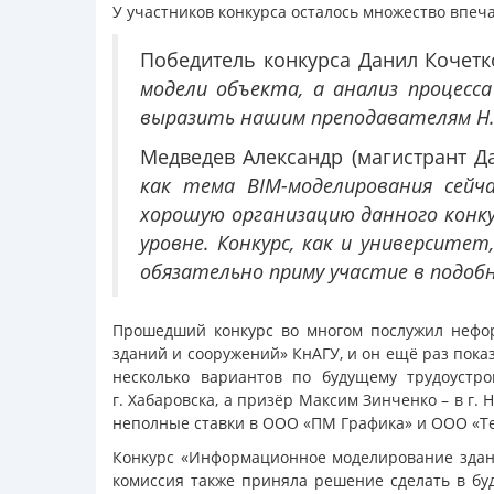
У участников конкурса осталось множество впеч
Победитель конкурса Данил Кочетк
модели объекта, а анализ процесс
выразить нашим преподавателям Н. 
Медведев Александр (магистрант Д
как тема BIM-моделирования сей
хорошую организацию данного конкур
уровне. Конкурс, как и университе
обязательно приму участие в подоб
Прошедший конкурс во многом послужил нефор
зданий и сооружений» КнАГУ, и он ещё раз пока
несколько вариантов по будущему трудоустро
г. Хабаровска, а призёр Максим Зинченко – в г.
неполные ставки в ООО «ПМ Графика» и ООО «Те
Конкурс «Информационное моделирование здан
комиссия также приняла решение сделать в б