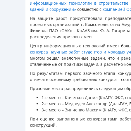
информационных технологий в строительстве 
зданий и сооружений»
совместно с
компанией О
На защите работ присутствовали преподавате
проектных организаций г. Комсомольска-на-Аму
Филиала ПАО «ОАК» – КнААЗ им. Ю. А. Гагарина
распределения призовых мест.
Центр информационных технологий имеет боль
конкурса научных работ студентов и молодых 
многом решал аналогичные задачи, что и ране
отвлечённые от практики задачи, а расчётно-к
По результатам первого заочного этапа конк
отвечать основному требованию конкурса – соот
Призовые места распределились следующим обр
1-е место – Кочетков Данил (КнАГУ, ФКС, с
2-е место – Медведев Александр (ДальГАУ,
3-е место – Зинченко Максим (КнАГУ, ФКС, 
При оценке выполненных конкурсантами работ
конструкций.