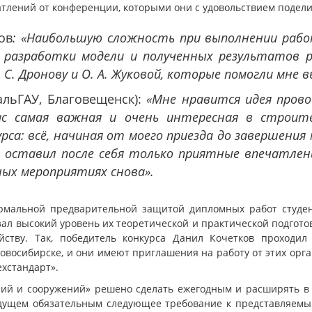
атлений от конференции, которыми они с удовольствием подели
ов
: «Наибольшую сложность при выполнении рабо
а разработки модели и полученных результатов 
С. Дронову и О. А. Жуковой, которые помогли мне 
альГАУ, Благовещенск):
«Мне нравится идея прово
час самая важная и очень интересная в строи
са: всё, начиная от моего приезда до завершения
т, оставил после себя только приятные впечатлен
ных мероприятиях снова».
мальной предварительной защитой дипломных работ студен
зал высокий уровень их теоретической и практической подгото
йству. Так, победитель конкурса Данил Кочетков проходил
 Новосибирске, и они имеют приглашения на работу от этих ор
хстандарт».
ий и сооружений» решено сделать ежегодным и расширять в 
удущем обязательным следующее требование к представляемы