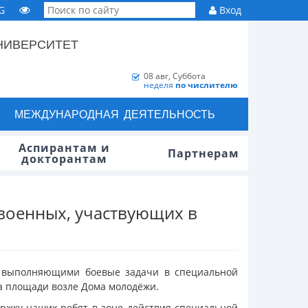
G
Вход
НИВЕРСИТЕТ
08 авг, Суббота
неделя
по числителю
МЕЖДУНАРОДНАЯ ДЕЯТЕЛЬНОСТЬ
Аспирантам и
Партнерам
докторантам
 военных, участвующих в
и, выполняющими боевые задачи в специальной
 площади возле Дома молодёжи.
ержку наших ребят в зоне действия специальной