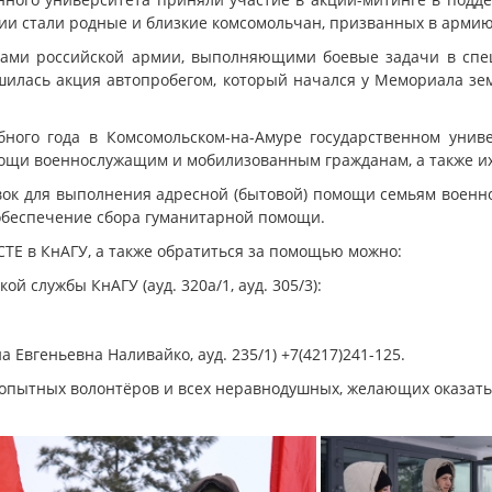
и стали родные и близкие комсомольчан, призванных в армию
нами российской армии, выполняющими боевые задачи в спе
ршилась акция автопробегом, который начался у Мемориала з
бного года в Комсомольском-на-Амуре государственном унив
омощи военнослужащим и мобилизованным гражданам, а также и
вок для выполнения адресной (бытовой) помощи семьям воен
обеспечение сбора гуманитарной помощи.
Е в КнАГУ, а также обратиться за помощью можно:
й службы КнАГУ (ауд. 320а/1, ауд. 305/3):
 Евгеньевна Наливайко, ауд. 235/1) +7(4217)241-125.
опытных волонтёров и всех неравнодушных, желающих оказать