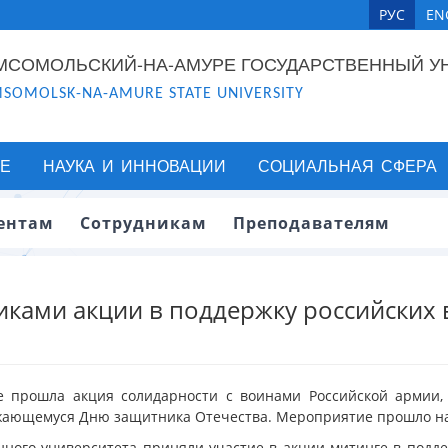
РУС
EN
МСОМОЛЬСКИЙ-НА-АМУРЕ ГОСУДАРСТВЕННЫЙ У
SOMOLSK-NA-AMURE STATE UNIVERSITY
Е
НАУКА И ИННОВАЦИИ
СОЦИАЛЬНАЯ СФЕРА
ентам
Сотрудникам
Преподавателям
никами акции в поддержку российских
ре прошла акция солидарности с воинами Российской арми
жающемуся Дню защитника Отечества. Мероприятие прошло на
нного университета приняли участие в акции-митинге в подд