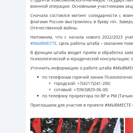
военной операции. Основными участниками акци
Сначала состоялся митинг солидарности с вои
флагами России выстроились в букву «V». Заве
Отечественной войны.
Напомним, что с начала нового 2022/2023 уче
#МЫВМЕСТЕ
. Цель работы штаба – оказание п
В функции штаба входит приём и обработка зая
психологической и юридической консультации; 
Уточнить информацию о работе штаба #МЫВМЕСТ
по телефонам горячей линии Психологическо
городской: +7(4217)241-200;
сотовый: +7(963)829-06-00;
по телефону проректора по ВР и РМ (Татьяна
Приглашаем для участия в проекте #МЫВМЕСТЕ 