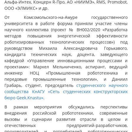
Альфа-Интех, Концерн R-Про, АО «НИИМЭ», RMS, Promobot,
ООО «ЭЛМИКС» и др.
От Комсомольского-на-Амуре государственного
университета в работе форума приняли участие члены
научного коллектива (проект № ВН002/2020 «Разработка
методов повышения энергетической эффективности
роботизированных технологических процессов») под
руководством Михаила Александровича Горькавого,
кандидата технических наук, доцента, заведующего
кафедрой «Управление инновационными процессами и
проектами»: Маркел Мельниченко, аспирант, ведущий
инженер НОЦ «Промышленная робототехника и
передовые промышленные технологии», и Даниил
Грабарь, студент, председатель
студенческого научного
сообщества КнАГУ
«Сеть студенческих конструкторских
бюро Geek.Knastu»
.
В рамках мероприятия обсуждались перспективы
внедрения российской робототехники, современные
вызовы и сценарии развития отрасли в целом и
отечественных предприятий-разработчиков,
производителей и потребителей робототехнических