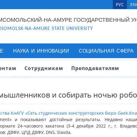
РУС
EN
МСОМОЛЬСКИЙ-НА-АМУРЕ ГОСУДАРСТВЕННЫЙ У
SOMOLSK-NA-AMURE STATE UNIVERSITY
Е
НАУКА И ИННОВАЦИИ
СОЦИАЛЬНАЯ СФЕРА
ентам
Сотрудникам
Преподавателям
омышленников и собирать ночью робо
ества КнАГУ
«Сеть студенческих конструкторских бюро Geek.Kna
nament» и показывают достойные результаты. Недавно наши
ормате 24-часового хакатона (3-4 декабря 2022 г., г. Влади
в: ДВФУ, ЦПД ДВФУ, DNS, Slavda.