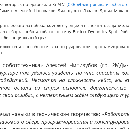
 из которых представляли КнАГУ (
СКБ «Электроника и робототе
ямин, Алексей Шаповалов, Дилшоджон Лахаев, Данил Макарье
брать робота из набора комплектующих и выполнить задание, к
стала сборка робота-собаки по типу Boston Dynamics Spot. Ро
себе специальный груз.
вили свои способности в конструировании, программирован
а.
 робототехника» Алексей Чипизубов (гр. 2МДм-
урнире нам удалось увидеть, на что способны ко
модействий. Несмотря на сложность кейса, мы 
артом вышли из строя основные двигательны
 свои ошибки, с нетерпением ждём следующего тур
чал навыки в техническом творчестве: «
Робототе
навыков в сфере программирования и конструирова