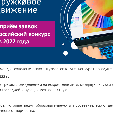
команды технологических энтузиастов КнАГУ. Конкурс проводит
22 г.
м трекам с разделением на возрастные лиги: младшую (кружки д
ов колледжей и вузов) и межвозрастную.
ов, которые ведут образовательную и просветительскую дея
еского творчества.