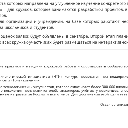
бота которых направлена на углубленное изучение конкретного 
в»
– для кружков, которые занимаются разработкой проектов,
пов.
ля организаций и учреждений, на базе которых работают нес
ва школьников и студентов.
оценок заявок будут объявлены в сентябре. Второй этап плани
всех кружках-участниках будет размещаться на интерактивной
ие практики и методики кружковой работы и сформировать сообщество 
хнологической инициативы (НТИ), конкурс проводится при поддерж
 сети «Точек кипения».
 технологических энтузиастов, которое охватывает более 300 000 школьн
 поколения предпринимателей, инженеров, учёных, управленцев, спос
нные на развитие России и всего мира. Для достижения этой цели утв
Отдел организа