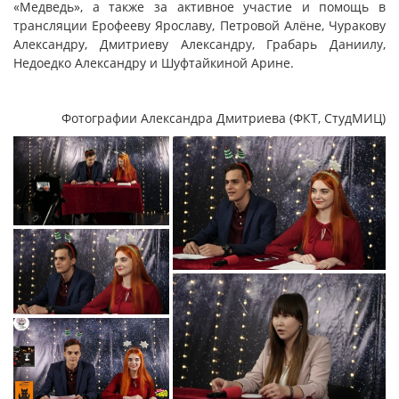
«Медведь», а также за активное участие и помощь в
трансляции Ерофееву Ярославу, Петровой Алёне, Чуракову
Александру, Дмитриеву Александру, Грабарь Даниилу,
Недоедко Александру и Шуфтайкиной Арине.
Фотографии Александра Дмитриева (ФКТ, СтудМИЦ)