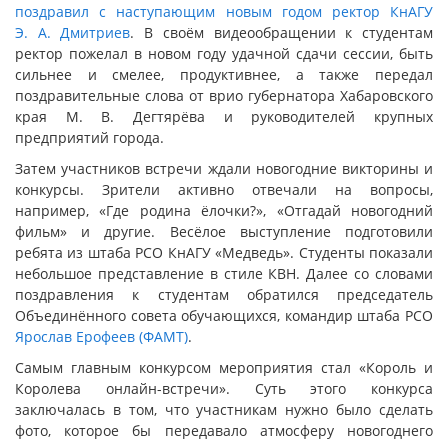
поздравил с наступающим новым годом ректор КнАГУ
Э. А. Дмитриев
. В своём видеообращении к студентам
ректор пожелал в новом году удачной сдачи сессии, быть
сильнее и смелее, продуктивнее, а также передал
поздравительные слова от врио губернатора Хабаровского
края М. В. Дегтярёва и руководителей крупных
предприятий города.
Затем участников встречи ждали новогодние викторины и
конкурсы. Зрители активно отвечали на вопросы,
например, «Где родина ёлочки?», «Отгадай новогодний
фильм» и другие. Весёлое выступление подготовили
ребята из штаба РСО КнАГУ «Медведь». Студенты показали
небольшое представление в стиле КВН. Далее со словами
поздравления к студентам обратился председатель
Объединённого совета обучающихся, командир штаба РСО
Ярослав Ерофеев (ФАМТ)
.
Самым главным конкурсом мероприятия стал «Король и
Королева онлайн-встречи». Суть этого конкурса
заключалась в том, что участникам нужно было сделать
фото, которое бы передавало атмосферу новогоднего