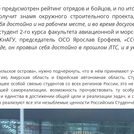
предусмотрен рейтинг отрядов и бойцов, и по ито
олучит знамя окружного строительного проект
я достойно и на рабочем месте, и во время досуг
удент 2-го курса факультета авиационной и морс
КнАГУ, председатель ОСО Ярослав Ерофеев,
«ССО
де, он проявил себя достойно в прошлом ЛТС, и я
ильское острова», нужно подчеркнуть, что в нём принимают 
тия), Амурская область и Еврейская автономная область. С
шее особой связью студентов со всех регионов России, это не
шей самореализации, возможность прочувствовать ту особ
 и единства в достижении общей цели и реализации задач, и с
ю реализуют все эти незыблемые ценности Российских Студенче