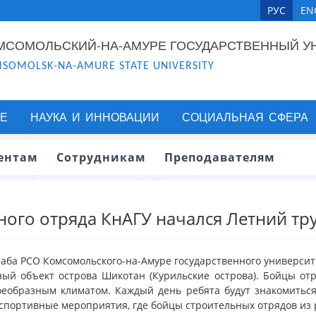
РУС
EN
МСОМОЛЬСКИЙ-НА-АМУРЕ ГОСУДАРСТВЕННЫЙ У
SOMOLSK-NA-AMURE STATE UNIVERSITY
Е
НАУКА И ИННОВАЦИИ
СОЦИАЛЬНАЯ СФЕРА
ентам
Сотрудникам
Преподавателям
ного отряда КнАГУ начался Летний тр
аба РСО Комсомольского-на-Амуре государственного университе
ный объект острова Шикотан (Курильские острова). Бойцы о
оеобразным климатом. Каждый день ребята будут знакомитьс
портивные мероприятия, где бойцы строительных отрядов из р