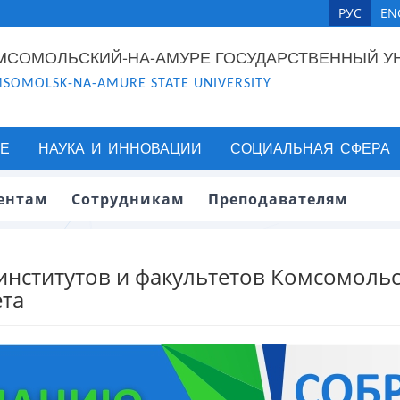
РУС
EN
МСОМОЛЬСКИЙ-НА-АМУРЕ ГОСУДАРСТВЕННЫЙ У
SOMOLSK-NA-AMURE STATE UNIVERSITY
Е
НАУКА И ИННОВАЦИИ
СОЦИАЛЬНАЯ СФЕРА
ентам
Сотрудникам
Преподавателям
институтов и факультетов Комсомоль
ета