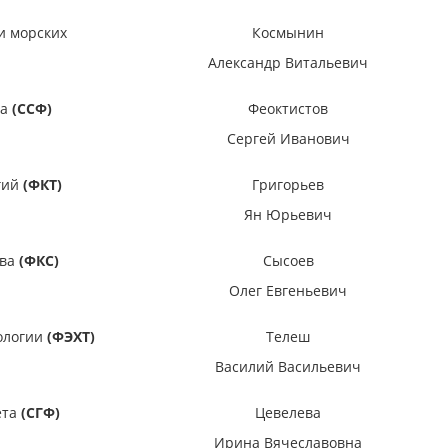
и морских
Космынин
Александр Витальевич
та
(ССФ)
Феоктистов
Сергей Иванович
гий
(ФКТ)
Григорьев
Ян Юрьевич
тва
(ФКС)
Сысоев
Олег Евгеньевич
нологии
(ФЭХТ)
Телеш
Василий Васильевич
ета
(СГФ)
Цевелева
Ирина Вячеславовна