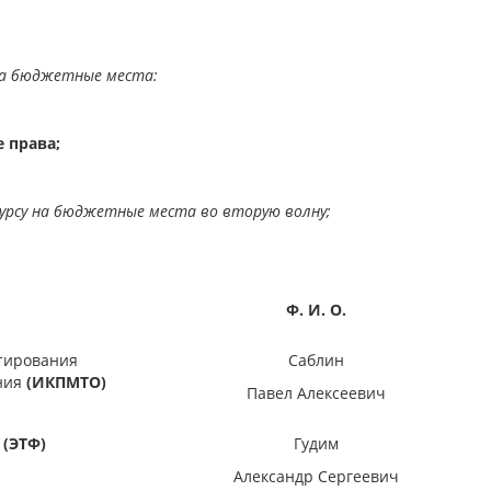
на бюджетные места:
 права;
урсу на бюджетные места во вторую волну;
Ф. И. О.
тирования
Саблин
ния
(ИКПМТО)
Павел Алексеевич
а
(ЭТФ)
Гудим
Александр Сергеевич