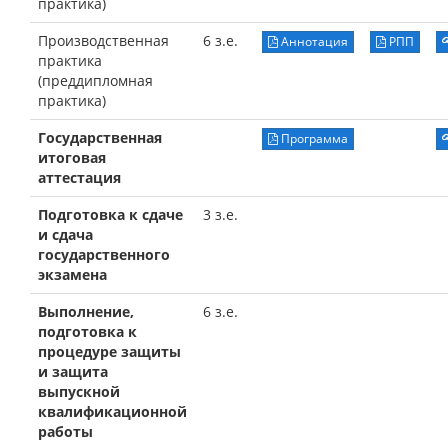
практика)
Производственная
6 з.е.
Аннотация
РПП
практика
(преддипломная
практика)
Государственная
Программа
итоговая
аттестация
Подготовка к сдаче
3 з.е.
и сдача
государственного
экзамена
Выполнение,
6 з.е.
подготовка к
процедуре защиты
и защита
выпускной
квалификационной
работы