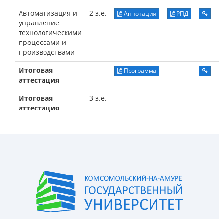
Автоматизация и
2 з.е.
Аннотация
РПД
управление
технологическими
процессами и
производствами
Итоговая
Программа
аттестация
Итоговая
3 з.е.
аттестация