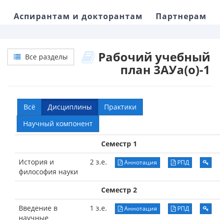
Аспирантам и докторантам
Партнерам
Рабочий учебный
Все разделы
план 3АУа(о)-1
Всё
Дисциплины
Практики
Научный компонент
Семестр 1
История и
2 з.е.
Аннотация
РПД
философия науки
Семестр 2
Введение в
1 з.е.
Аннотация
РПД
научные