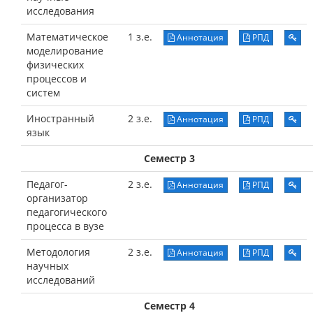
исследования
Математическое
1 з.е.
Аннотация
РПД
моделирование
физических
процессов и
систем
Иностранный
2 з.е.
Аннотация
РПД
язык
Семестр 3
Педагог-
2 з.е.
Аннотация
РПД
организатор
педагогического
процесса в вузе
Методология
2 з.е.
Аннотация
РПД
научных
исследований
Семестр 4