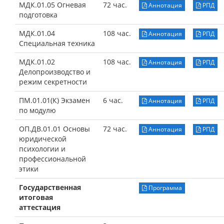
МДК.01.05 Огневая
72 час.
Аннотация
РПД
подготовка
МДК.01.04
108 час.
Аннотация
РПД
Специальная техника
МДК.01.02
108 час.
Аннотация
РПД
Делопроизводство и
режим секретности
ПМ.01.01(К) Экзамен
6 час.
Аннотация
РПД
по модулю
ОП.ДВ.01.01 Основы
72 час.
Аннотация
РПД
юридической
психологии и
профессиональной
этики
Государственная
Программа
итоговая
аттестация