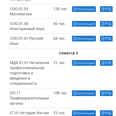
СОО.01.03
128 час.
Аннотация
РПД
Математика
СОО.01.04
66 час.
Аннотация
РПД
Иностранный язык
СОО.01.01 Русский
64 час.
Аннотация
РПД
язык
Семестр 3
МДК.01.01 Начальная
72 час.
Аннотация
РПД
профессиональная
подготовка и
введение в
специальность
ОП.11
108 час.
Аннотация
РПД
Правоохранительные
органы
СГ.01 История России
72 час.
Аннотация
РПД