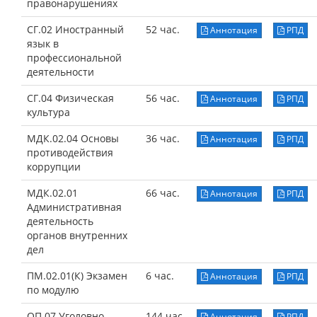
правонарушениях
СГ.02 Иностранный
52 час.
Аннотация
РПД
язык в
профессиональной
деятельности
СГ.04 Физическая
56 час.
Аннотация
РПД
культура
МДК.02.04 Основы
36 час.
Аннотация
РПД
противодействия
коррупции
МДК.02.01
66 час.
Аннотация
РПД
Административная
деятельность
органов внутренних
дел
ПМ.02.01(К) Экзамен
6 час.
Аннотация
РПД
по модулю
ОП.07 Уголовно-
144 час.
Аннотация
РПД