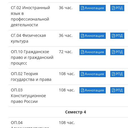
СГ.02 Иностранный
36 час.
Аннотация
РПД
язык в
профессиональной
деятельности
СГ.04 Физическая
36 час.
Аннотация
РПД
культура
ОП.10 Гражданское
72 час.
Аннотация
РПД
право и гражданский
процесс
ОП.02 Теория
108 час.
Аннотация
РПД
государства и права
ОП.03
108 час.
Аннотация
РПД
Конституционное
право России
Семестр 4
ОП.04
108 час.