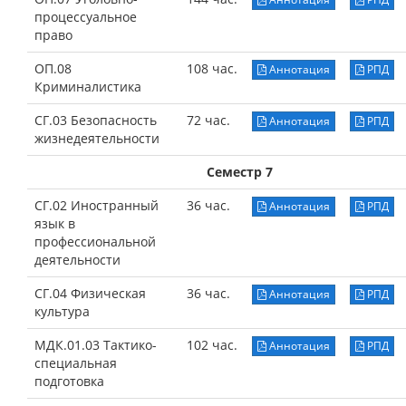
процессуальное
право
ОП.08
108 час.
Аннотация
РПД
Криминалистика
СГ.03 Безопасность
72 час.
Аннотация
РПД
жизнедеятельности
Семестр 7
СГ.02 Иностранный
36 час.
Аннотация
РПД
язык в
профессиональной
деятельности
СГ.04 Физическая
36 час.
Аннотация
РПД
культура
МДК.01.03 Тактико-
102 час.
Аннотация
РПД
специальная
подготовка