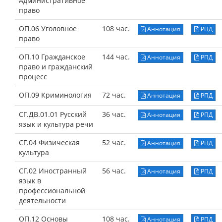
Административное
право
ОП.06 Уголовное
108 час.
Аннотация
РПД
право
ОП.10 Гражданское
144 час.
Аннотация
РПД
право и гражданский
процесс
ОП.09 Криминология
72 час.
Аннотация
РПД
СГ.ДВ.01.01 Русский
36 час.
Аннотация
РПД
язык и культура речи
СГ.04 Физическая
52 час.
Аннотация
РПД
культура
СГ.02 Иностранный
56 час.
Аннотация
РПД
язык в
профессиональной
деятельности
ОП.12 Основы
108 час.
Аннотация
РПД