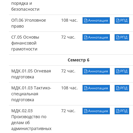
порядка и
безопасности
ОП.06 Уголовное
108 час.
Аннотация
РПД
право
СГ.05 Основы
72 час.
Аннотация
РПД
финансовой
грамотности
Семестр 6
МДК.01.05 Огневая
72 час.
Аннотация
РПД
подготовка
МДК.01.03 Тактико-
108 час.
Аннотация
РПД
специальная
подготовка
МДК.02.03
72 час.
Аннотация
РПД
Производство по
делам об
административных