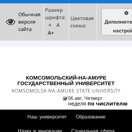
Размер
Обычная
шрифта:
Цветовая
версия
Дополнит
A
схема:
-A
сайта
настро
A+
КОМСОМОЛЬСКИЙ-НА-АМУРЕ
ГОСУДАРСТВЕННЫЙ УНИВЕРСИТЕТ
KOMSOMOLSK-NA-AMURE STATE UNIVERSITY
06 авг, Четверг
неделя
по числителю
Наш университет
Образование
Наука и инновации
Социальная сфера